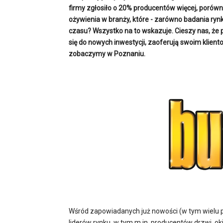
firmy zgłosiło o 20% producentów więcej, porów
ożywienia w branży, które - zarówno badania rynku
czasu? Wszystko na to wskazuje. Cieszy nas, że p
się do nowych inwestycji, zaoferują swoim klient
zobaczymy w Poznaniu.
Wśród zapowiadanych już nowości (w tym wielu pr
liderów rynku, w tym m.in. producentów drzwi, o