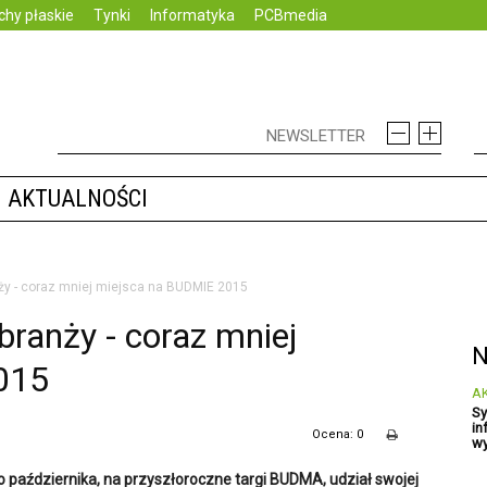
chy płaskie
Tynki
Informatyka
PCBmedia
AKTUALNOŚCI
ży - coraz mniej miejsca na BUDMIE 2015
ranży - coraz mniej
N
015
A
Sy
in
Ocena: 0
wy
 października, na przyszłoroczne targi BUDMA, udział swojej