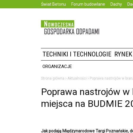
Świat Betonu
Forum budowlane
Dachy
Da
TECHNIKI I TECHNOLOGIE
RYNEK
ORGANIZACJE
Strona główna
Aktualności
Poprawa nastrojów w bran
Poprawa nastrojów w b
miejsca na BUDMIE 2
Jak podają Międzynarodowe Targi Poznańskie, do