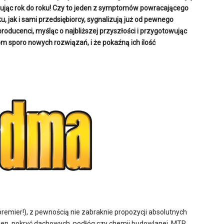
nując rok do roku! Czy to jeden z symptomów powracającego
, jak i sami przedsiębiorcy, sygnalizują już od pewnego
roducenci, myśląc o najbliższej przyszłości i przygotowując
om sporo nowych rozwiązań, i że pokaźną ich ilość
emier!), z pewnością nie zabraknie propozycji absolutnych
kien, pokryć dachowych, podłóg czy chemii budowlanej. MTP