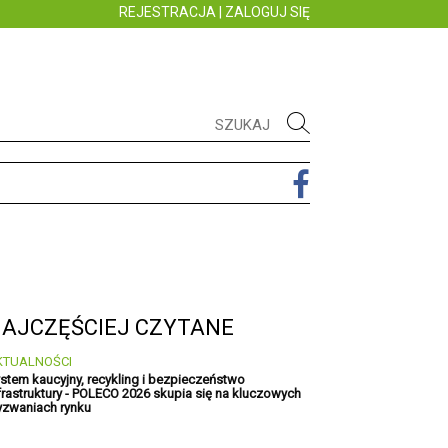
REJESTRACJA
|
ZALOGUJ SIĘ
AJCZĘŚCIEJ CZYTANE
KTUALNOŚCI
stem kaucyjny, recykling i bezpieczeństwo
frastruktury - POLECO 2026 skupia się na kluczowych
zwaniach rynku