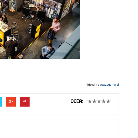
Więcej na
www.budma.pl
OCEŃ: