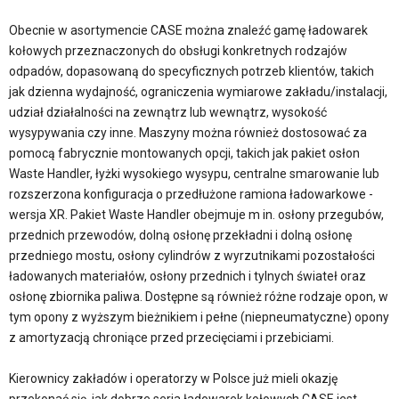
Obecnie w asortymencie CASE można znaleźć gamę ładowarek
kołowych przeznaczonych do obsługi konkretnych rodzajów
odpadów, dopasowaną do specyficznych potrzeb klientów, takich
jak dzienna wydajność, ograniczenia wymiarowe zakładu/instalacji,
udział działalności na zewnątrz lub wewnątrz, wysokość
wysypywania czy inne. Maszyny można również dostosować za
pomocą fabrycznie montowanych opcji, takich jak pakiet osłon
Waste Handler, łyżki wysokiego wysypu, centralne smarowanie lub
rozszerzona konfiguracja o przedłużone ramiona ładowarkowe -
wersja XR. Pakiet Waste Handler obejmuje m in. osłony przegubów,
przednich przewodów, dolną osłonę przekładni i dolną osłonę
przedniego mostu, osłony cylindrów z wyrzutnikami pozostałości
ładowanych materiałów, osłony przednich i tylnych świateł oraz
osłonę zbiornika paliwa. Dostępne są również różne rodzaje opon, w
tym opony z wyższym bieżnikiem i pełne (niepneumatyczne) opony
z amortyzacją chroniące przed przecięciami i przebiciami.
Kierownicy zakładów i operatorzy w Polsce już mieli okazję