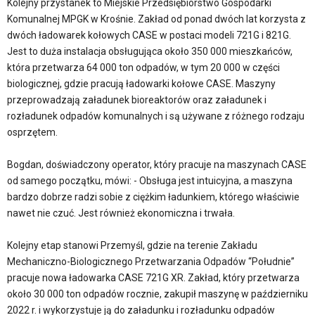
Kolejny przystanek to Miejskie Przedsiębiorstwo Gospodarki
Komunalnej MPGK w Krośnie. Zakład od ponad dwóch lat korzysta z
dwóch ładowarek kołowych CASE w postaci modeli 721G i 821G.
Jest to duża instalacja obsługująca około 350 000 mieszkańców,
która przetwarza 64 000 ton odpadów, w tym 20 000 w części
biologicznej, gdzie pracują ładowarki kołowe CASE. Maszyny
przeprowadzają załadunek bioreaktorów oraz załadunek i
rozładunek odpadów komunalnych i są używane z różnego rodzaju
osprzętem.
Bogdan, doświadczony operator, który pracuje na maszynach CASE
od samego początku, mówi: - Obsługa jest intuicyjna, a maszyna
bardzo dobrze radzi sobie z ciężkim ładunkiem, którego właściwie
nawet nie czuć. Jest również ekonomiczna i trwała.
Kolejny etap stanowi Przemyśl, gdzie na terenie Zakładu
Mechaniczno-Biologicznego Przetwarzania Odpadów “Południe”
pracuje nowa ładowarka CASE 721G XR. Zakład, który przetwarza
około 30 000 ton odpadów rocznie, zakupił maszynę w październiku
2022 r. i wykorzystuje ją do załadunku i rozładunku odpadów