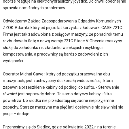
dobrze reaguje na elektrohydrauliczny joystick. Do chwili obecnej nie
sprawiła nam żadnych problemów.
Odwiedzamy Zakład Zagospodarowania Odpadów Komunalnych
ZZOK-Adamki, który od pięciu lat korzysta z ładowarki CASE 721G.
Firma jest tak zadowolona z osiągów maszyny, że ponad rok temu
rozbudowała flotę o nową wersję 721G Stage V. Obecnie maszyny
służą do załadunku i rozładunku w sekcjach recyklingu i
kompostowania, a pracownicy są bardzo zadowoleni z ich
wydajności.
Operator Michał Gaweł, który od początku pracował na obu
maszynach, jest zachwycony doskonałą widocznością, którą
zapewnia przeszklenie kabiny od podłogi do sufitu. - Sterowanie
również jest naprawdę dobre. To samo dotyczy kabiny i filtra
powietrza. Do środka nie przedostają się żadne nieprzyjemne
zapachy. Starsza maszyna ma pięć lat i dosłownie nic się w niej nie
psuje – dodaje.
Przenosimy się do Siedlec, gdzie od kwietnia 2022 r. na terenie