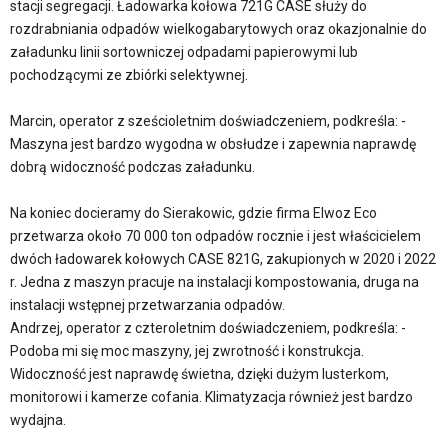
stacji segregacji. Ładowarka kołowa 721G CASE służy do
rozdrabniania odpadów wielkogabarytowych oraz okazjonalnie do
załadunku linii sortowniczej odpadami papierowymi lub
pochodzącymi ze zbiórki selektywnej.
Marcin, operator z sześcioletnim doświadczeniem, podkreśla: -
Maszyna jest bardzo wygodna w obsłudze i zapewnia naprawdę
dobrą widoczność podczas załadunku.
Na koniec docieramy do Sierakowic, gdzie firma Elwoz Eco
przetwarza około 70 000 ton odpadów rocznie i jest właścicielem
dwóch ładowarek kołowych CASE 821G, zakupionych w 2020 i 2022
r. Jedna z maszyn pracuje na instalacji kompostowania, druga na
instalacji wstępnej przetwarzania odpadów.
Andrzej, operator z czteroletnim doświadczeniem, podkreśla: -
Podoba mi się moc maszyny, jej zwrotność i konstrukcja.
Widoczność jest naprawdę świetna, dzięki dużym lusterkom,
monitorowi i kamerze cofania. Klimatyzacja również jest bardzo
wydajna.