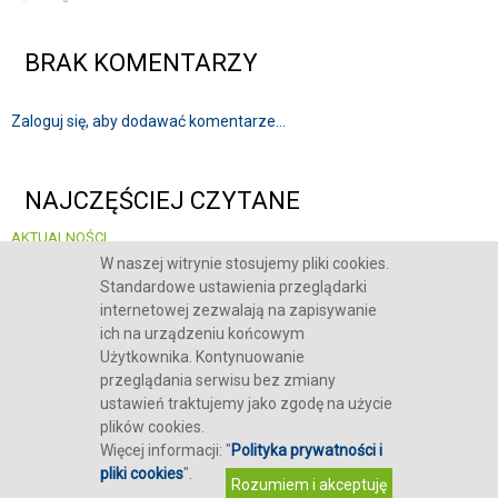
BRAK KOMENTARZY
Zaloguj się, aby dodawać komentarze...
NAJCZĘŚCIEJ CZYTANE
AKTUALNOŚCI
System kaucyjny, recykling i bezpieczeństwo infrastruktury - POLECO 2026
W naszej witrynie stosujemy pliki cookies.
skupia się na kluczowych wyzwaniach rynku
Standardowe ustawienia przeglądarki
internetowej zezwalają na zapisywanie
ich na urządzeniu końcowym
Użytkownika. Kontynuowanie
przeglądania serwisu bez zmiany
O NAS
RODO
POLITYKA COOKIES
KONTAKT
ustawień traktujemy jako zgodę na użycie
plików cookies.
Więcej informacji: "
Polityka prywatności i
COPYRIGHT POLSKIE CENTRUM BUDOWNICTWA DIFIN I MULLER SP. Z O.O.
pliki cookies
".
DESIGN: EDIT WYKONANIE:
NET-LINE WARSZAWA
Rozumiem i akceptuję