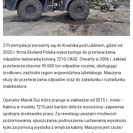
Z Przemyśla przenosimy się do Kraśnika pod Lublinem, gdzie od
2020 r. firma Ekoland Polska wykorzystuje do przetwarzania
odpadów ładowarkę kołową 721G CASE. Otwarty w 2006 r. zakład
przetwarza obecnie 90 000 ton odpadów rocznie, obsługując
środkowo-zachodni region województwa lubelskiego. Maszyna
służy do przetwarzania odpadów oraz do załadunku i rozładunku
stabilizatora.
Operator Marek Dul, który pracuje w zakładzie od 2015 r., mówi: -
Kabina w modelu 721G jest bardzo dobrze wyciszona i zapewnia
spokojne środowisko pracy. Za rewelację uważam możliwość
poziomowania, opuszczania, podnoszenia i ustawiania wysokości
łyżki za pomocą joysticka z wnętrza kabiny. Maszyna jest czuła i