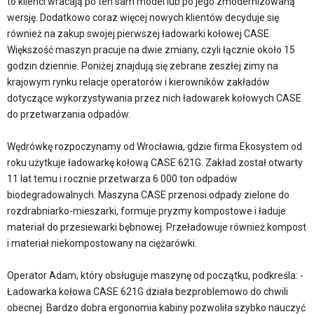
to klienci wracają po ten sam model lub po jego zmodernizowaną
wersję. Dodatkowo coraz więcej nowych klientów decyduje się
również na zakup swojej pierwszej ładowarki kołowej CASE.
Większość maszyn pracuje na dwie zmiany, czyli łącznie około 15
godzin dziennie. Poniżej znajdują się zebrane zeszłej zimy na
krajowym rynku relacje operatorów i kierowników zakładów
dotyczące wykorzystywania przez nich ładowarek kołowych CASE
do przetwarzania odpadów.
Wędrówkę rozpoczynamy od Wrocławia, gdzie firma Ekosystem od
roku użytkuje ładowarkę kołową CASE 621G. Zakład został otwarty
11 lat temu i rocznie przetwarza 6 000 ton odpadów
biodegradowalnych. Maszyna CASE przenosi odpady zielone do
rozdrabniarko-mieszarki, formuje pryzmy kompostowe i ładuje
materiał do przesiewarki bębnowej. Przeładowuje również kompost
i materiał niekompostowany na ciężarówki.
Operator Adam, który obsługuje maszynę od początku, podkreśla: -
Ładowarka kołowa CASE 621G działa bezproblemowo do chwili
obecnej. Bardzo dobra ergonomia kabiny pozwoliła szybko nauczyć