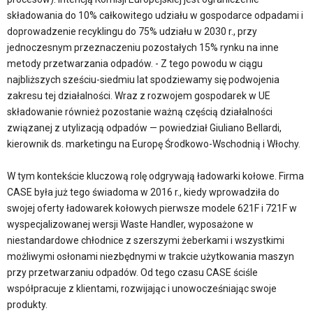
składowania do 10% całkowitego udziału w gospodarce odpadami i
doprowadzenie recyklingu do 75% udziału w 2030 r., przy
jednoczesnym przeznaczeniu pozostałych 15% rynku na inne
metody przetwarzania odpadów. - Z tego powodu w ciągu
najbliższych sześciu-siedmiu lat spodziewamy się podwojenia
zakresu tej działalności. Wraz z rozwojem gospodarek w UE
składowanie również pozostanie ważną częścią działalności
związanej z utylizacją odpadów — powiedział Giuliano Bellardi,
kierownik ds. marketingu na Europę Środkowo-Wschodnią i Włochy.
W tym kontekście kluczową rolę odgrywają ładowarki kołowe. Firma
CASE była już tego świadoma w 2016 r., kiedy wprowadziła do
swojej oferty ładowarek kołowych pierwsze modele 621F i 721F w
wyspecjalizowanej wersji Waste Handler, wyposażone w
niestandardowe chłodnice z szerszymi żeberkami i wszystkimi
możliwymi osłonami niezbędnymi w trakcie użytkowania maszyn
przy przetwarzaniu odpadów. Od tego czasu CASE ściśle
współpracuje z klientami, rozwijając i unowocześniając swoje
produkty.