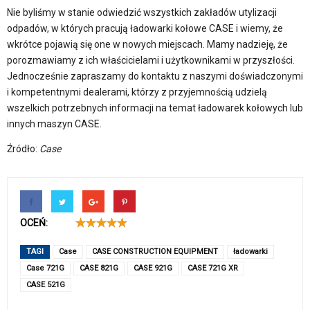
Nie byliśmy w stanie odwiedzić wszystkich zakładów utylizacji
odpadów, w których pracują ładowarki kołowe CASE i wiemy, że
wkrótce pojawią się one w nowych miejscach. Mamy nadzieję, że
porozmawiamy z ich właścicielami i użytkownikami w przyszłości.
Jednocześnie zapraszamy do kontaktu z naszymi doświadczonymi
i kompetentnymi dealerami, którzy z przyjemnością udzielą
wszelkich potrzebnych informacji na temat ładowarek kołowych lub
innych maszyn CASE.
Źródło:
Case
OCEŃ:
TAGI
Case
CASE CONSTRUCTION EQUIPMENT
ładowarki
Case 721G
CASE 821G
CASE 921G
CASE 721G XR
CASE 521G