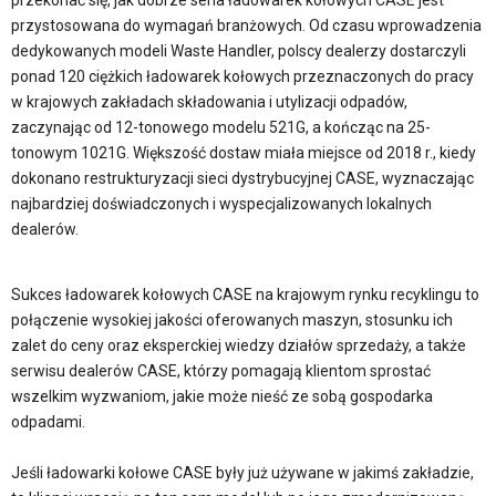
przekonać się, jak dobrze seria ładowarek kołowych CASE jest
przystosowana do wymagań branżowych. Od czasu wprowadzenia
dedykowanych modeli Waste Handler, polscy dealerzy dostarczyli
ponad 120 ciężkich ładowarek kołowych przeznaczonych do pracy
w krajowych zakładach składowania i utylizacji odpadów,
zaczynając od 12-tonowego modelu 521G, a kończąc na 25-
tonowym 1021G. Większość dostaw miała miejsce od 2018 r., kiedy
dokonano restrukturyzacji sieci dystrybucyjnej CASE, wyznaczając
najbardziej doświadczonych i wyspecjalizowanych lokalnych
dealerów.
Sukces ładowarek kołowych CASE na krajowym rynku recyklingu to
połączenie wysokiej jakości oferowanych maszyn, stosunku ich
zalet do ceny oraz eksperckiej wiedzy działów sprzedaży, a także
serwisu dealerów CASE, którzy pomagają klientom sprostać
wszelkim wyzwaniom, jakie może nieść ze sobą gospodarka
odpadami.
Jeśli ładowarki kołowe CASE były już używane w jakimś zakładzie,