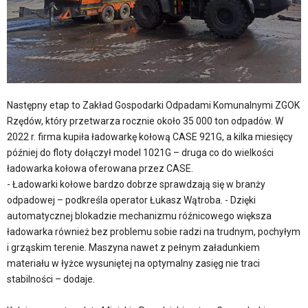
Następny etap to Zakład Gospodarki Odpadami Komunalnymi ZGOK
Rzędów, który przetwarza rocznie około 35 000 ton odpadów. W
2022 r. firma kupiła ładowarkę kołową CASE 921G, a kilka miesięcy
później do floty dołączył model 1021G – druga co do wielkości
ładowarka kołowa oferowana przez CASE.
- Ładowarki kołowe bardzo dobrze sprawdzają się w branży
odpadowej – podkreśla operator Łukasz Wątroba. - Dzięki
automatycznej blokadzie mechanizmu róźnicowego większa
ładowarka również bez problemu sobie radzi na trudnym, pochyłym
i grząskim terenie. Maszyna nawet z pełnym załadunkiem
materiału w łyżce wysuniętej na optymalny zasięg nie traci
stabilności – dodaje.