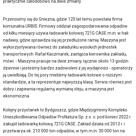
praktycznie całodobowo na dwie zmiany.
Przenosimy się do Gniezna, gdzie 120 lat temu powstała firma
komunalna URBIS. Firmowy oddział zagospodarowania odpadów
od kilku miesięcy używa ładowarki kołowej 721G CASE m.in. w hali
nadawy, gdzie sprawdza się jej przedłużone ramię. Maszyna jest
wykorzystywana również do załadunku wysokich jednostek
transportowych. Rafał Kaczmarek, zastępca kierownika zakładu,
mówi: - Maszyna pracuje na dwie zmiany, łącznie około 13 godzin
dziennie i jesteśmy bardzo zadowoleni z jej wydajności - operatorzy
ją uwielbiają. Do tej pory mieliśmy ładowarki kołowe o niższym
standardzie, a ta reprezentuje najwyższą klasę. Serwis również jest
dobry i zapewnia regularną wymianę oleju, a maszyna jest
ekonomiczna.
Kolejny przystanek to Bydgoszcz, gdzie Międzygminny Kompleks
Unieszkodliwiania Odpadów ProNatura Sp. z o. o. pod koniec 2022 r.
zakupił ładowarkę kołową 721G CASE. Zakład działa od 2013 r. i
przetwarza ok. 210 000 ton odpadów, w tym m.in. 30 000 ton na