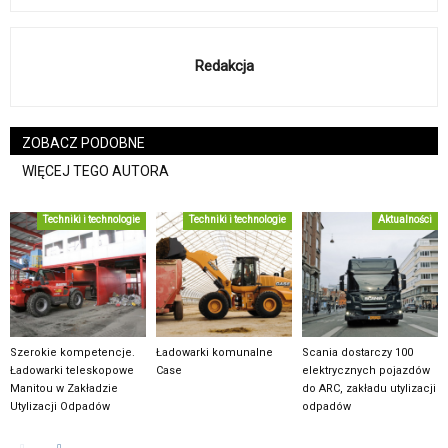
Redakcja
ZOBACZ PODOBNE
WIĘCEJ TEGO AUTORA
Techniki i technologie
Techniki i technologie
Aktualności
Szerokie kompetencje.
Ładowarki komunalne
Scania dostarczy 100
Ładowarki teleskopowe
Case
elektrycznych pojazdów
Manitou w Zakładzie
do ARC, zakładu utylizacji
Utylizacji Odpadów
odpadów