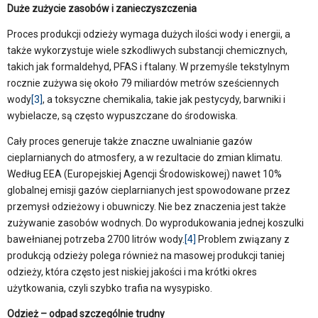
Duże zużycie zasobów i zanieczyszczenia
Proces produkcji odzieży wymaga dużych ilości wody i energii, a
także wykorzystuje wiele szkodliwych substancji chemicznych,
takich jak formaldehyd, PFAS i ftalany. W przemyśle tekstylnym
rocznie zużywa się około 79 miliardów metrów sześciennych
wody
[3]
, a toksyczne chemikalia, takie jak pestycydy, barwniki i
wybielacze, są często wypuszczane do środowiska.
Cały proces generuje także znaczne uwalnianie gazów
cieplarnianych do atmosfery, a w rezultacie do zmian klimatu.
Według EEA (Europejskiej Agencji Środowiskowej) nawet 10%
globalnej emisji gazów cieplarnianych jest spowodowane przez
przemysł odzieżowy i obuwniczy. Nie bez znaczenia jest także
zużywanie zasobów wodnych. Do wyprodukowania jednej koszulki
bawełnianej potrzeba 2700 litrów wody.
[4]
Problem związany z
produkcją odzieży polega również na masowej produkcji taniej
odzieży, która często jest niskiej jakości i ma krótki okres
użytkowania, czyli szybko trafia na wysypisko.
Odzież – odpad szczególnie trudny