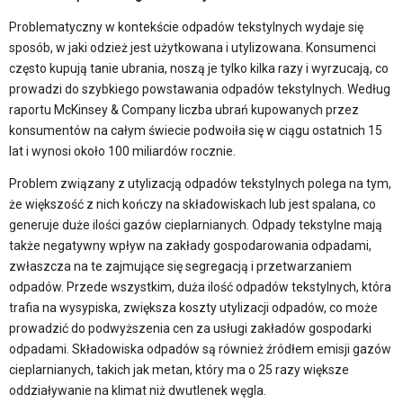
Problematyczny w kontekście odpadów tekstylnych wydaje się
sposób, w jaki odzież jest użytkowana i utylizowana. Konsumenci
często kupują tanie ubrania, noszą je tylko kilka razy i wyrzucają, co
prowadzi do szybkiego powstawania odpadów tekstylnych. Według
raportu McKinsey & Company liczba ubrań kupowanych przez
konsumentów na całym świecie podwoiła się w ciągu ostatnich 15
lat i wynosi około 100 miliardów rocznie.
Problem związany z utylizacją odpadów tekstylnych polega na tym,
że większość z nich kończy na składowiskach lub jest spalana, co
generuje duże ilości gazów cieplarnianych. Odpady tekstylne mają
także negatywny wpływ na zakłady gospodarowania odpadami,
zwłaszcza na te zajmujące się segregacją i przetwarzaniem
odpadów. Przede wszystkim, duża ilość odpadów tekstylnych, która
trafia na wysypiska, zwiększa koszty utylizacji odpadów, co może
prowadzić do podwyższenia cen za usługi zakładów gospodarki
odpadami. Składowiska odpadów są również źródłem emisji gazów
cieplarnianych, takich jak metan, który ma o 25 razy większe
oddziaływanie na klimat niż dwutlenek węgla.