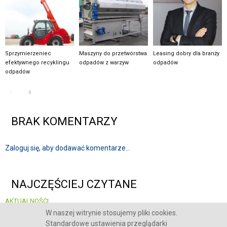
Sprzymierzeniec
Maszyny do przetwórstwa
Leasing dobry dla branży
efektywnego recyklingu
odpadów z warzyw
odpadów
odpadów
BRAK KOMENTARZY
Zaloguj się, aby dodawać komentarze...
NAJCZĘŚCIEJ CZYTANE
AKTUALNOŚCI
System kaucyjny, recykling i bezpieczeństwo infrastruktury - POLECO 2026
W naszej witrynie stosujemy pliki cookies.
skupia się na kluczowych wyzwaniach rynku
Standardowe ustawienia przeglądarki