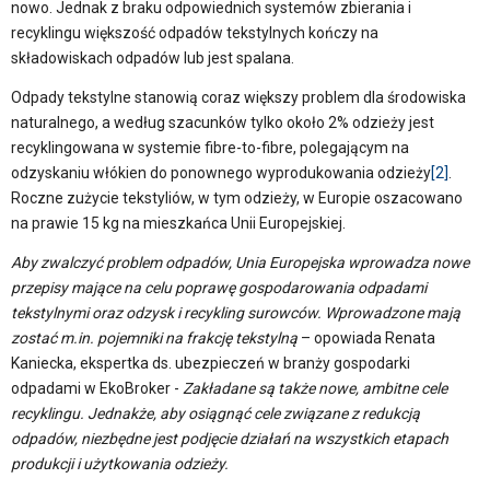
nowo. Jednak z braku odpowiednich systemów zbierania i
recyklingu większość odpadów tekstylnych kończy na
składowiskach odpadów lub jest spalana.
Odpady tekstylne stanowią coraz większy problem dla środowiska
naturalnego, a według szacunków tylko około 2% odzieży jest
recyklingowana w systemie fibre-to-fibre, polegającym na
odzyskaniu włókien do ponownego wyprodukowania odzieży
[2]
.
Roczne zużycie tekstyliów, w tym odzieży, w Europie oszacowano
na prawie 15 kg na mieszkańca Unii Europejskiej.
Aby zwalczyć problem odpadów, Unia Europejska wprowadza nowe
przepisy mające na celu poprawę gospodarowania odpadami
tekstylnymi oraz odzysk i recykling surowców. Wprowadzone mają
zostać m.in. pojemniki na frakcję tekstylną
– opowiada Renata
Kaniecka, ekspertka ds. ubezpieczeń w branży gospodarki
odpadami w EkoBroker -
Zakładane są także nowe, ambitne cele
recyklingu. Jednakże, aby osiągnąć cele związane z redukcją
odpadów, niezbędne jest podjęcie działań na wszystkich etapach
produkcji i użytkowania odzieży.