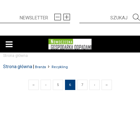
Strona główna
Strona główna
|
Branża
Recykling
‹‹
‹
5
6
7
›
››