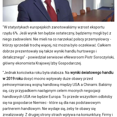
"W statystykach europejskich zanotowaliśmy wzrost eksportu
rzędu 6%. Jeśli wynik ten będzie ostateczny, będziemy mogli być z
niego zadowoleni. Nie mieli na co narzekać polscy przemysłowcy -
którzy sprzedali trochę więcej, niż można było oczekiwać. Całkiem
dobrze prezentowały się także wyniki handlu hurtowego i
detalicznego" - powiedział serwisowi eNewsroom Piotr Soroczyński,
główny ekonomista Krajowej Izby Gospodarczej.
"Jednak końcówka roku była słabsza. Na
wyniki światowego handlu
w 2019 roku
dosyć mocno wpływały duże obawy przed
pełnowymiarową wojną handlową między USA a Chinami. Baliśmy
się, czy przypadkiem następnym celem mocnych negocjacji
handlowych USA nie będzie Europa. To przede wszystkim odbiłoby
się na gospodarce Niemiec - które są dla nas podstawowym
partnerem handlowym. Nie wydaje się, żeby te obawy się
zrealizowały. Z drugiej strony strach wpływa na koniunkturę. Firmy i