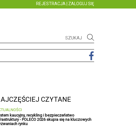
REJESTRACJA
|
ZALOGUJ SIĘ
AJCZĘŚCIEJ CZYTANE
KTUALNOŚCI
stem kaucyjny, recykling i bezpieczeństwo
frastruktury - POLECO 2026 skupia się na kluczowych
zwaniach rynku