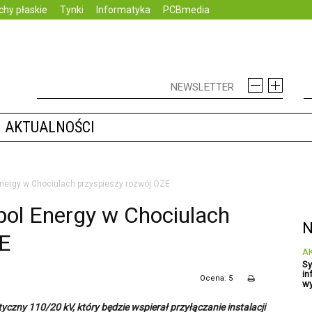
chy płaskie
Tynki
Informatyka
PCBmedia
AKTUALNOŚCI
Energy w Chociulach przyspieszy rozwój OZE
pol Energy w Chociulach
N
ZE
A
Sy
in
Ocena: 5
wy
czny 110/20 kV, który będzie wspierał przyłączanie instalacji