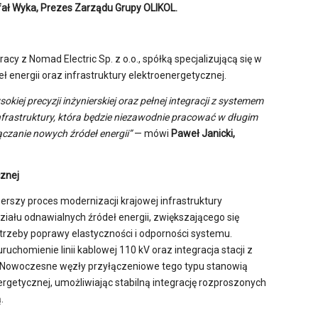
ał Wyka, Prezes Zarządu Grupy OLIKOL.
cy z Nomad Electric Sp. z o.o., spółką specjalizującą się w
ł energii oraz infrastruktury elektroenergetycznej.
ej precyzji inżynierskiej oraz pełnej integracji z systemem
infrastruktury, która będzie niezawodnie pracować w długim
czanie nowych źródeł energii”
— mówi
Paweł Janicki,
cznej
rszy proces modernizacji krajowej infrastruktury
ziału odnawialnych źródeł energii, zwiększającego się
trzeby poprawy elastyczności i odporności systemu.
chomienie linii kablowej 110 kV oraz integracja stacji z
. Nowoczesne węzły przyłączeniowe tego typu stanowią
getycznej, umożliwiając stabilną integrację rozproszonych
.