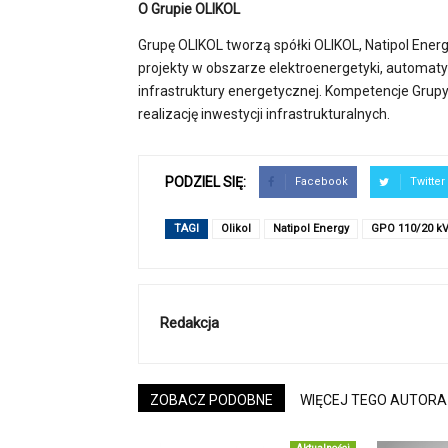
O Grupie OLIKOL
Grupę OLIKOL tworzą spółki OLIKOL, Natipol Ener
projekty w obszarze elektroenergetyki, automat
infrastruktury energetycznej. Kompetencje Gru
realizację inwestycji infrastrukturalnych.
PODZIEL SIĘ:
Facebook
Twitter
TAGI
Olikol
Natipol Energy
GPO 110/20 kV
Redakcja
ZOBACZ PODOBNE
WIĘCEJ TEGO AUTORA