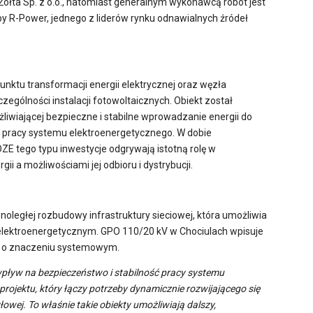
Żółta Sp. z o.o., natomiast generalnym wykonawcą robót jest
upy R-Power, jednego z liderów rynku odnawialnych źródeł
unktu transformacji energii elektrycznej oraz węzła
ególności instalacji fotowoltaicznych. Obiekt został
liwiającej bezpieczne i stabilne wprowadzanie energii do
i pracy systemu elektroenergetycznego. W dobie
 tego typu inwestycje odgrywają istotną rolę w
 a możliwościami jej odbioru i dystrybucji.
ległej rozbudowy infrastruktury sieciowej, która umożliwia
elektroenergetycznym. GPO 110/20 kV w Chociulach wpisuje
go o znaczeniu systemowym.
wpływ na bezpieczeństwo i stabilność pracy systemu
rojektu, który łączy potrzeby dynamicznie rozwijającego się
wej. To właśnie takie obiekty umożliwiają dalszy,