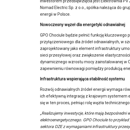
Inwestorem przedsięwzięcia jest Elektrownia PV 
Nomad Electric Sp. z o.o., spółka należąca do gr
energii w Polsce.
Nowoczesny węzeł dla energetyki odnawialnej
GPO Chociule będzie pełnić funkcję kluczowego p
przyłączeniowego dla źródeł odnawialnych, w szcz
zaprojektowany jako element infrastruktury umoż
sieci przesyłowej oraz zwiększenie elastycznośc
dynamicznego wzrostu mocy zainstalowanej w OZE
zapewnieniu równowagi pomiędzy produkcją energii
Infrastruktura wspierająca stabilność systemu
Rozwój odnawialnych źródeł energii wymaga równo
ich efektywną integrację z krajowym systemem 
się w ten proces, pełniąc rolę węzła techniczne
„Realizujemy inwestycje, które mają bezpośredni 
elektroenergetycznego. GPO Chociule to przykład p
sektora OZE z wymaganiami infrastruktury przesyło