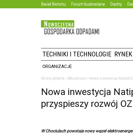
Świat Betonu
Forum budowlane
Dachy
Da
TECHNIKI I TECHNOLOGIE
RYNEK
ORGANIZACJE
Strona główna
Aktualności
Nowa inwestycja Natipol 
Nowa inwestycja Nati
przyspieszy rozwój O
W Chociulach powstaje nowy węzeł elektroenergety