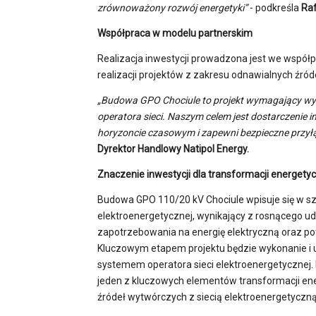
zrównoważony rozwój energetyki”
- podkreśla
Raf
Współpraca w modelu partnerskim
Realizacja inwestycji prowadzona jest we współpra
realizacji projektów z zakresu odnawialnych źróde
„Budowa GPO Chociule to projekt wymagający wysoki
operatora sieci. Naszym celem jest dostarczenie 
horyzoncie czasowym i zapewni bezpieczne przyłą
Dyrektor Handlowy Natipol Energy.
Znaczenie inwestycji dla transformacji energety
Budowa GPO 110/20 kV Chociule wpisuje się w sze
elektroenergetycznej, wynikający z rosnącego ud
zapotrzebowania na energię elektryczną oraz po
Kluczowym etapem projektu będzie wykonanie i uru
systemem operatora sieci elektroenergetycznej
jeden z kluczowych elementów transformacji ener
źródeł wytwórczych z siecią elektroenergetyczną