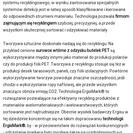
systemu recyklingowego, w wyniku zastosowania specjalnych
systemów detekcji jest w łatwy sposób klasyfikowane i kierowane
do odpowiednich strumieni materiału. Technologia pozwala
firmom
zajmującym się recyklingiem
szybciej, precyzyjniej, a przede
wszystkim skuteczniej sortować i odzyskiwać materiały.
Tworzywa sztuczne doskonale nadają się do recyklingu. Na
przykład cenione
surowce wtórne z odzysku butelek PET
są
wykorzystywane między innymi jako materiał do produkcji polarów
czy do produkcji folii PET. Tworzywa z recyklingu stosuje się też w
produkcji desek tarasowych, paneli, czy folii izolacyjnych. Powtórne
wykorzystywanie tworzyw powoduje znaczne oszczędności, jeśli
chodzi o wykorzystanie ropy naftowej, ale przede wszystkim
znacząco obniża emisję CO2. Technologia ErgisMark® to
rozwiązanie pozwalające na efektywny recykling produktów z
materiałów wielomateriałowych i wielowarstwowych, których
sortowanie jest najtrudniejsze. Obecnie wysiłek badawczy Ergisu w
tej dziedzinie koncentruje się na takim dopracowaniu
technologii
ErgisMark®
, by - w przeciwieństwie do rozwiązań konkurencyjnych
- odczytanie markera było możliwe także na rozdrobnionych już