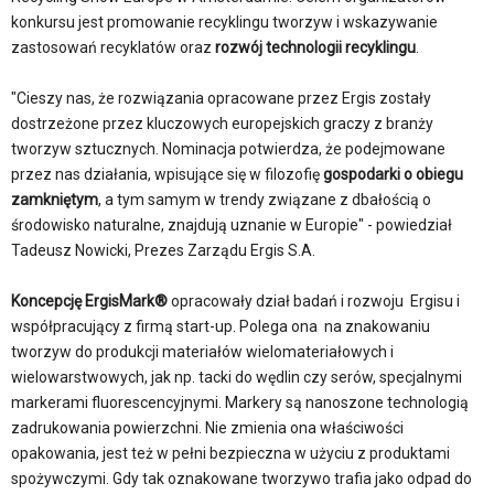
konkursu jest promowanie recyklingu tworzyw i wskazywanie
zastosowań recyklatów oraz
rozwój technologii recyklingu
.
"Cieszy nas, że rozwiązania opracowane przez Ergis zostały
dostrzeżone przez kluczowych europejskich graczy z branży
tworzyw sztucznych. Nominacja potwierdza, że podejmowane
przez nas działania, wpisujące się w filozofię
gospodarki o obiegu
zamkniętym
, a tym samym w trendy związane z dbałością o
środowisko naturalne, znajdują uznanie w Europie" - powiedział
Tadeusz Nowicki, Prezes Zarządu Ergis S.A.
Koncepcję ErgisMark®
opracowały dział badań i rozwoju Ergisu i
współpracujący z firmą start-up. Polega ona na znakowaniu
tworzyw do produkcji materiałów wielomateriałowych i
wielowarstwowych, jak np. tacki do wędlin czy serów, specjalnymi
markerami fluorescencyjnymi. Markery są nanoszone technologią
zadrukowania powierzchni. Nie zmienia ona właściwości
opakowania, jest też w pełni bezpieczna w użyciu z produktami
spożywczymi. Gdy tak oznakowane tworzywo trafia jako odpad do