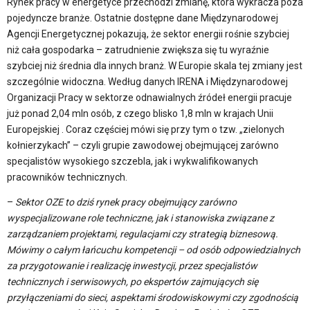
Rynek pracy w energetyce przechodzi zmianę, która wykracza poza
pojedyncze branże. Ostatnie dostępne dane Międzynarodowej
Agencji Energetycznej pokazują, że sektor energii rośnie szybciej
niż cała gospodarka – zatrudnienie zwiększa się tu wyraźnie
szybciej niż średnia dla innych branż. W Europie skala tej zmiany jest
szczególnie widoczna. Według danych IRENA i Międzynarodowej
Organizacji Pracy w sektorze odnawialnych źródeł energii pracuje
już ponad 2,04 mln osób, z czego blisko 1,8 mln w krajach Unii
Europejskiej . Coraz częściej mówi się przy tym o tzw. „zielonych
kołnierzykach” – czyli grupie zawodowej obejmującej zarówno
specjalistów wysokiego szczebla, jak i wykwalifikowanych
pracowników technicznych.
–
Sektor OZE to dziś rynek pracy obejmujący zarówno
wyspecjalizowane role techniczne, jak i stanowiska związane z
zarządzaniem projektami, regulacjami czy strategią biznesową.
Mówimy o całym łańcuchu kompetencji – od osób odpowiedzialnych
za przygotowanie i realizację inwestycji, przez specjalistów
technicznych i serwisowych, po ekspertów zajmujących się
przyłączeniami do sieci, aspektami środowiskowymi czy zgodnością