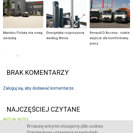
Manitou Polska ma nową
Energetyka rozproszona
Renault D Access - niskie
siedzibę
według Weiss
wejście dla komfortowej
pracy
BRAK KOMENTARZY
Zaloguj się, aby dodawać komentarze...
NAJCZĘŚCIEJ CZYTANE
AKTUALNOŚCI
System kaucyjny, recykling i bezpieczeństwo infrastruktury - POLECO 2026
W naszej witrynie stosujemy pliki cookies.
skupia się na kluczowych wyzwaniach rynku
Standardowe ustawienia przeglądarki