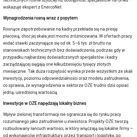
technicznych rośnie szybciej niż dostępność specjalistów na rynk
u –
wskazuje ekspert z EnercoNet.
Wynagrodzenia rosną wraz z popytem
Rosnące zapotrzebowanie na kadry przekłada się na presję
płacową, choć jej skala jest mocno zróżnicowana. W ofertach pracy
widać stawki zaczynające się od ok. 5–6 tys. zł brutto na
stanowiskach technicznych bez doświadczenia, podczas gdy w
przypadku najbardziej doświadczonych specjalistów i kadry
zarządzającej sięgają one kilkudziesięciu tysięcy złotych
miesięcznie. Tak duża rozpiętość wynika przede wszystkim ze skali
inwestycji, poziomu odpowiedzialności oraz modelu zatrudnienia,
co sprawia, że wynagrodzenia w sektorze OZE trudno dziś opisać
jedną, uśrednioną wartością.
Inwestycje w OZE napędzają lokalny biznes
Wpływ zielonej transformacji nie ogranicza się do rynku pracy
rozumianego jako zatrudnienie u inwestora. Projekty OZE tworzą
rozbudowany łańcuch wartości, w który włączają się lokalne firmy –
od wykonawców infrastruktury, przez transport i logistykę, po