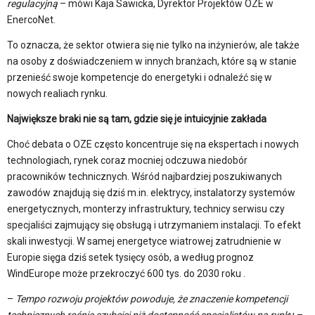
regulacyjną
– mówi Kaja Sawicka, Dyrektor Projektów OZE w
EnercoNet.
To oznacza, że sektor otwiera się nie tylko na inżynierów, ale także
na osoby z doświadczeniem w innych branżach, które są w stanie
przenieść swoje kompetencje do energetyki i odnaleźć się w
nowych realiach rynku.
Największe braki nie są tam, gdzie się je intuicyjnie zakłada
Choć debata o OZE często koncentruje się na ekspertach i nowych
technologiach, rynek coraz mocniej odczuwa niedobór
pracowników technicznych. Wśród najbardziej poszukiwanych
zawodów znajdują się dziś m.in. elektrycy, instalatorzy systemów
energetycznych, monterzy infrastruktury, technicy serwisu czy
specjaliści zajmujący się obsługą i utrzymaniem instalacji. To efekt
skali inwestycji. W samej energetyce wiatrowej zatrudnienie w
Europie sięga dziś setek tysięcy osób, a według prognoz
WindEurope może przekroczyć 600 tys. do 2030 roku .
–
Tempo rozwoju projektów powoduje, że znaczenie kompetencji