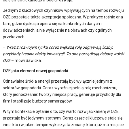
na element lokalnego modelu rozwoju.
Jednym z kluczowych czynników wpływających na tempo rozwoju
OZE pozostaje także akceptacja społeczna. W praktyce rośnie ona
tam, gdzie dyskusja opiera się na konkretnych danych i
doświadczeniach, a nie wyłącznie na obawach czy ogólnych
przekazach.
–
Wraz z rozwojem rynku coraz większą rolę odgrywają liczby,
przykłady i realne efekty inwestycji. To one porządkują debatę wokół
OZE
– mówi Sawicka.
OZE jako element nowej gospodarki
Odnawialne źródła energii przestają być wyłącznie jednym z
sektorów gospodarki. Coraz wyraźniej pełnią rolę mechanizmu,
który jednocześnie: tworzy miejsca pracy, generuje przychody dla
firm i stabilizuje budżety samorządów.
W tym kontekście pytanie o to, czy warto rozwijać karierę w OZE,
przestaje być jedynym istotnym. Coraz częściej kluczowe staje się
inne: kto i w jakim tempie wykorzysta zmianę, która już ma miejsce.